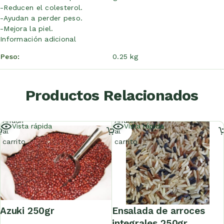
-Reducen el colesterol.
-Ayudan a perder peso.
-Mejora la piel.
Información adicional
Peso
0.25 kg
Productos Relacionados
Añadir
Añadir
Vista rápida
Vista rápida
al
al
carrito
carrito
azuki 250gr
ensalada de arroces
integrales 250gr