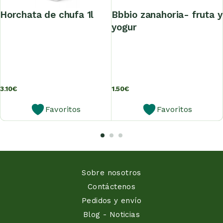
horchata de chufa 1l
bbbio zanahoria- fruta y
yogur
3.10
€
1.50
€
Favoritos
Favoritos
Sobre nosotros
Contáctenos
Pedidos y envío
Blog - Noticias