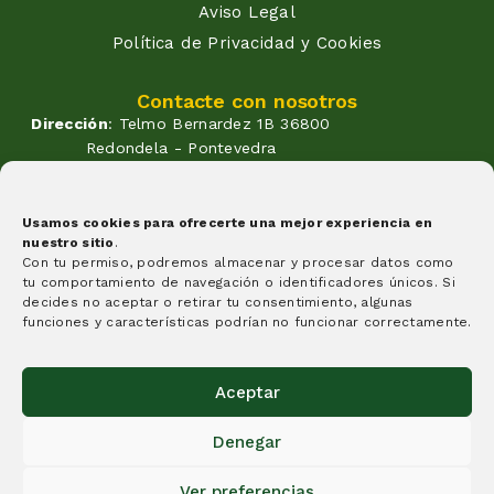
Aviso Legal
Política de Privacidad y Cookies
Contacte con nosotros
Dirección
: Telmo Bernardez 1B 36800
Redondela - Pontevedra
Correo
: info@atendadoavo.com
Teléfono
: (+34) 677 380 060
(+34) 604 053 261
Usamos cookies para ofrecerte una mejor experiencia en
nuestro sitio
.
Horario
: Lunes a Viernes de
Con tu permiso, podremos almacenar y procesar datos como
09:30 a 14:00 y de 17:00 a 20:00
tu comportamiento de navegación o identificadores únicos. Si
Sabados de 09:30 a 14:00
decides no aceptar o retirar tu consentimiento, algunas
Formas de pago
funciones y características podrían no funcionar correctamente.
Aceptar
Denegar
Creemos que algunas cosas tienen que cambiar y esta
Ver preferencias
idea es un granito de arena, y nuestra apuesta por