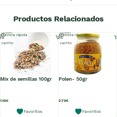
Productos Relacionados
Añadir
Añadir
Vista rápida
Vista rápida
al
al
carrito
carrito
mix de semillas 100gr
polen- 50gr
1.10
€
2.70
€
Favoritos
Favoritos