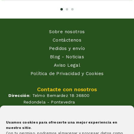
Sobre nosotros
Contáctenos
Pedidos y envío
Blog - Noticias
Aviso Legal
Política de Privacidad y Cookies
Contacte con nosotros
Dirección
: Telmo Bernardez 1B 36800
Redondela - Pontevedra
Correo
: info@atendadoavo.com
Teléfono
: (+34) 677 380 060
(+34) 604 053 261
Usamos cookies para ofrecerte una mejor experiencia en
nuestro sitio
.
Horario
: Lunes a Viernes de
Con tu permiso, podremos almacenar y procesar datos como