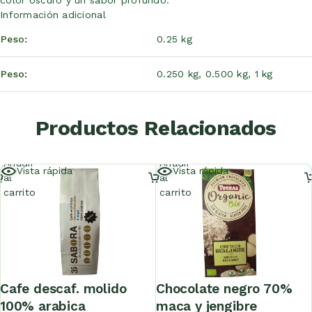
color oscuro y un sabor profundo.
Información adicional
Peso
0.25 kg
Peso
0.250 kg, 0.500 kg, 1 kg
Productos Relacionados
Añadir
Añadir
Vista rápida
Vista rápida
al
al
carrito
carrito
cafe descaf. molido
chocolate negro 70%
100% arabica
maca y jengibre