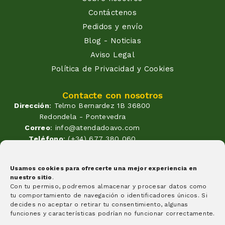
Contáctenos
Pedidos y envío
Blog - Noticias
Aviso Legal
Política de Privacidad y Cookies
Contacte con nosotros
Dirección
: Telmo Bernardez 1B 36800
Redondela - Pontevedra
Correo
: info@atendadoavo.com
Teléfono
: (+34) 677 380 060
(+34) 604 053 261
Horario
: Lunes a Viernes de
Usamos cookies para ofrecerte una mejor experiencia en
09:30 a 14:00 y de 17:00 a 20:00
nuestro sitio
.
Sabados de 09:30 a 14:00
Con tu permiso, podremos almacenar y procesar datos como
Formas de pago
tu comportamiento de navegación o identificadores únicos. Si
decides no aceptar o retirar tu consentimiento, algunas
funciones y características podrían no funcionar correctamente.