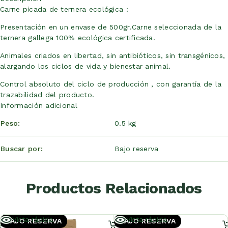
Carne picada de ternera ecológica :
Presentación en un envase de 500gr.Carne seleccionada de la
ternera gallega 100% ecológica certificada.
Animales criados en libertad, sin antibióticos, sin transgénicos,
alargando los ciclos de vida y bienestar animal.
Control absoluto del ciclo de producción , con garantía de la
trazabilidad del producto.
Información adicional
Peso
0.5 kg
Buscar por
Bajo reserva
Productos Relacionados
Añadir
Añadir
Vista rápida
Vista rápida
BAJO RESERVA
BAJO RESERVA
al
al