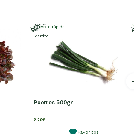
Añadir
Vista rápida
al
carrito
puerros 500gr
2.20
€
Favoritos