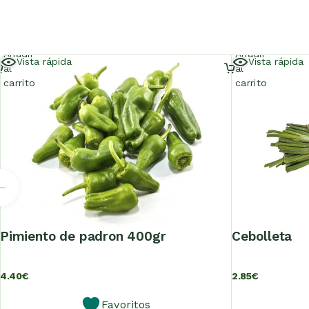
Añadir
Añadir
Vista rápida
Vista rápida
al
al
carrito
carrito
pimiento de padron 400gr
cebolleta
4.40
€
2.85
€
Favoritos