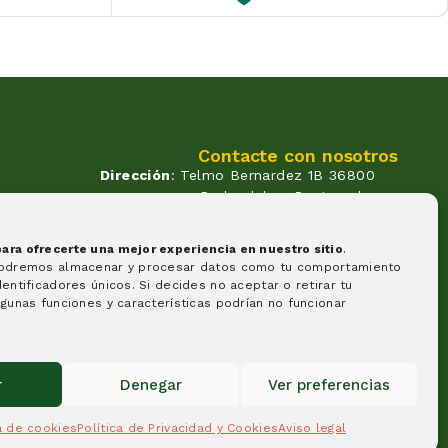
Contacte con nosotros
Dirección
: Telmo Bernardez 1B 36800
Redondela - Pontevedra
Correo
: info@atendadoavo.com
un
Teléfono
: (+34) 677 380 060
ra ofrecerte una mejor experiencia en nuestro sitio
.
(+34) 604 053 261
os.
podremos almacenar y procesar datos como tu comportamiento
Horario
: Lunes a Viernes de
entificadores únicos. Si decides no aceptar o retirar tu
09:30 a 14:00 y de 17:00 a 20:00
gunas funciones y características podrían no funcionar
Sabados de 09:30 a 14:00
Formas de pago
r
Denegar
Ver preferencias
ca de cookies
Política de Privacidad y Cookies
Aviso legal