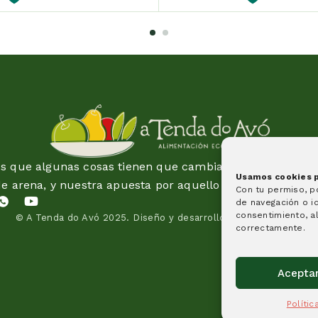
 que algunas cosas tienen que cambiar y esta idea es 
Usamos cookies pa
de arena, y nuestra apuesta por aquello en lo que creem
Con tu permiso, 
de navegación o id
consentimiento, al
© A Tenda do Avó 2025.
Diseño y desarrollo de páginas web
correctamente.
Acepta
Políti