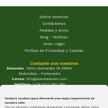
Sobre nosotros
Contáctenos
Pedidos y envío
Blog - Noticias
Aviso Legal
Política de Privacidad y Cookies
Contacte con nosotros
Dirección
: Telmo Bernardez 1B 36800
Redondela - Pontevedra
Correo
: info@atendadoavo.com
Teléfono
: (+34) 677 380 060
(+34) 604 053 261
Horario
: Lunes a Viernes de
Usamos cookies para ofrecerte una mejor experiencia en
09:30 a 14:00 y de 17:00 a 20:00
nuestro sitio
.
Sabados de 09:30 a 14:00
Con tu permiso, podremos almacenar y procesar datos como