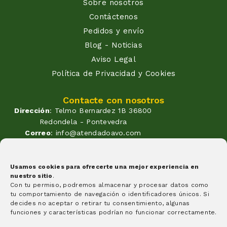
Sobre nosotros
Contáctenos
Pedidos y envío
Blog - Noticias
Aviso Legal
Política de Privacidad y Cookies
Contacte con nosotros
Dirección
: Telmo Bernardez 1B 36800
Redondela - Pontevedra
Correo
: info@atendadoavo.com
Teléfono
: (+34) 677 380 060
(+34) 604 053 261
Horario
: Lunes a Viernes de
Usamos cookies para ofrecerte una mejor experiencia en
nuestro sitio
.
09:30 a 14:00 y de 17:00 a 20:00
Con tu permiso, podremos almacenar y procesar datos como
Sabados de 09:30 a 14:00
tu comportamiento de navegación o identificadores únicos. Si
Formas de pago
decides no aceptar o retirar tu consentimiento, algunas
funciones y características podrían no funcionar correctamente.