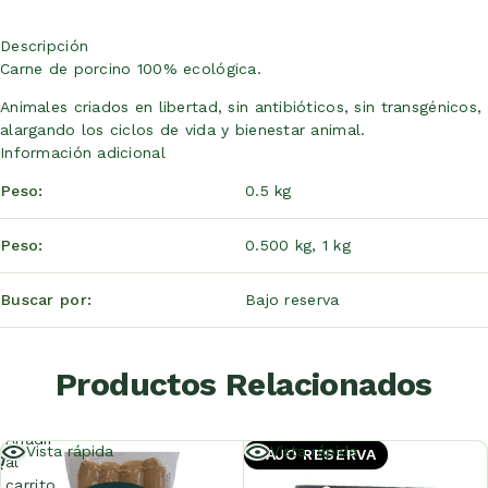
Descripción
Carne de porcino 100% ecológica.
Animales criados en libertad, sin antibióticos, sin transgénicos,
alargando los ciclos de vida y bienestar animal.
Información adicional
Peso
0.5 kg
Peso
0.500 kg, 1 kg
Buscar por
Bajo reserva
Productos Relacionados
Añadir
Vista rápida
Vista rápida
BAJO RESERVA
al
carrito