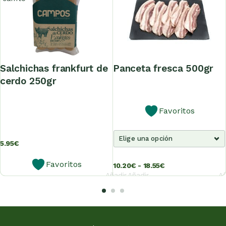
salchichas frankfurt de
panceta fresca 500gr
cerdo 250gr
Favoritos
5.95
€
Favoritos
10.20
€
-
18.55
€
Añadir
Añadir
Añ
al
al
carrito
carrito
ca