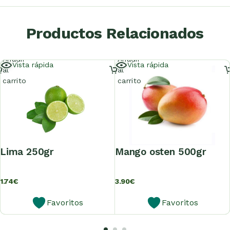
Productos Relacionados
Añadir
Añadir
Vista rápida
Vista rápida
al
al
carrito
carrito
lima 250gr
mango osten 500gr
1.74
€
3.90
€
Favoritos
Favoritos