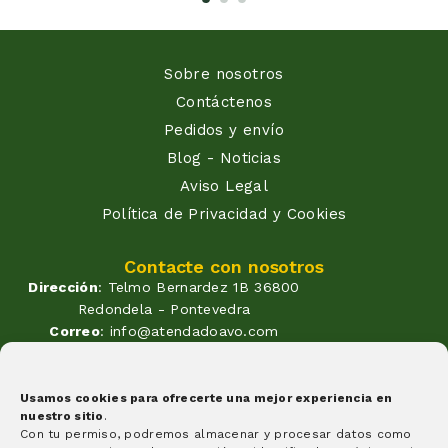
Sobre nosotros
Contáctenos
Pedidos y envío
Blog - Noticias
Aviso Legal
Política de Privacidad y Cookies
Contacte con nosotros
Dirección
: Telmo Bernardez 1B 36800
Redondela - Pontevedra
Correo
: info@atendadoavo.com
Teléfono
: (+34) 677 380 060
(+34) 604 053 261
Horario
: Lunes a Viernes de
Usamos cookies para ofrecerte una mejor experiencia en
nuestro sitio
.
09:30 a 14:00 y de 17:00 a 20:00
Con tu permiso, podremos almacenar y procesar datos como
Sabados de 09:30 a 14:00