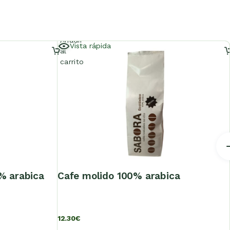
Añadir
Vista rápida
al
carrito
0% arabica
cafe molido 100% arabica
12.30
€