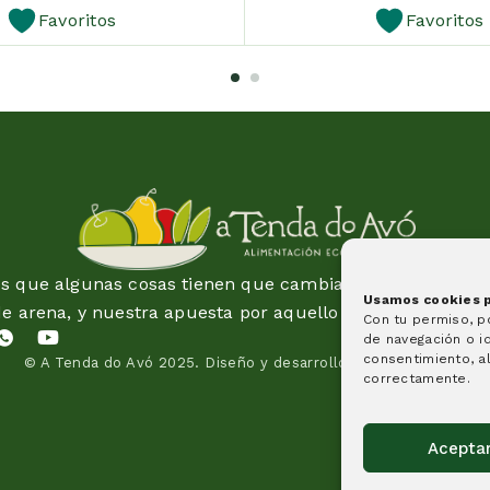
Favoritos
Favoritos
 que algunas cosas tienen que cambiar y esta idea es 
Usamos cookies pa
de arena, y nuestra apuesta por aquello en lo que creem
Con tu permiso, 
de navegación o id
consentimiento, al
© A Tenda do Avó 2025.
Diseño y desarrollo de páginas web
correctamente.
Acepta