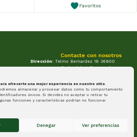
Favoritos
Contacte con nosotros
Dirección
: Telmo Bernardez 1B 36800
Redondela - Pontevedra
Correo
: info@atendadoavo.com
un
Teléfono
: (+34) 677 380 060
ra ofrecerte una mejor experiencia en nuestro sitio
.
(+34) 604 053 261
os.
podremos almacenar y procesar datos como tu comportamiento
Horario
: Lunes a Viernes de
entificadores únicos. Si decides no aceptar o retirar tu
09:30 a 14:00 y de 17:00 a 20:00
gunas funciones y características podrían no funcionar
Sabados de 09:30 a 14:00
Formas de pago
r
Denegar
Ver preferencias