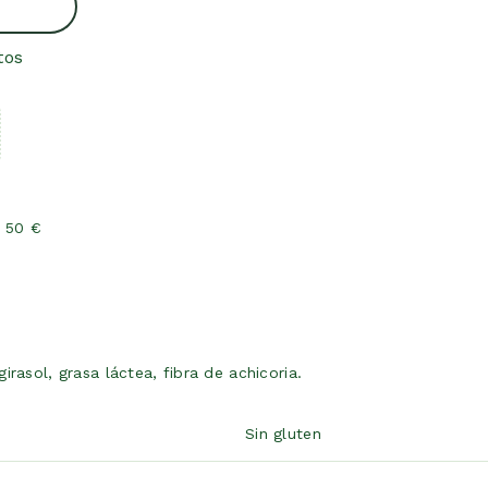
tos
e 50 €
rasol, grasa láctea, fibra de achicoria.
Sin gluten