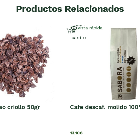
Productos Relacionados
Añadir
Vista rápida
al
carrito
ao criollo 50gr
cafe descaf. molido 10
13.10
€