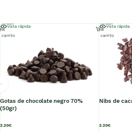
Añadir
Añadir
Vista rápida
Vista rápida
al
al
carrito
carrito
gotas de chocolate negro 70%
nibs de cac
(50gr)
2.20
€
2.20
€