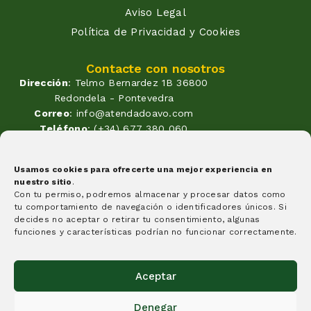
Aviso Legal
Política de Privacidad y Cookies
Contacte con nosotros
Dirección
: Telmo Bernardez 1B 36800
Redondela - Pontevedra
Correo
: info@atendadoavo.com
Teléfono
: (+34) 677 380 060
(+34) 604 053 261
Horario
: Lunes a Viernes de
Usamos cookies para ofrecerte una mejor experiencia en
09:30 a 14:00 y de 17:00 a 20:00
nuestro sitio
.
Sabados de 09:30 a 14:00
Con tu permiso, podremos almacenar y procesar datos como
Formas de pago
tu comportamiento de navegación o identificadores únicos. Si
decides no aceptar o retirar tu consentimiento, algunas
funciones y características podrían no funcionar correctamente.
Aceptar
Creemos que algunas cosas tienen que cambiar y esta
Denegar