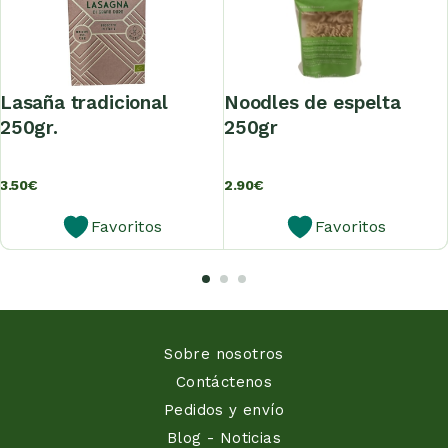
lasaña tradicional
noodles de espelta
250gr.
250gr
3.50
€
2.90
€
Favoritos
Favoritos
Sobre nosotros
Contáctenos
Pedidos y envío
Blog - Noticias