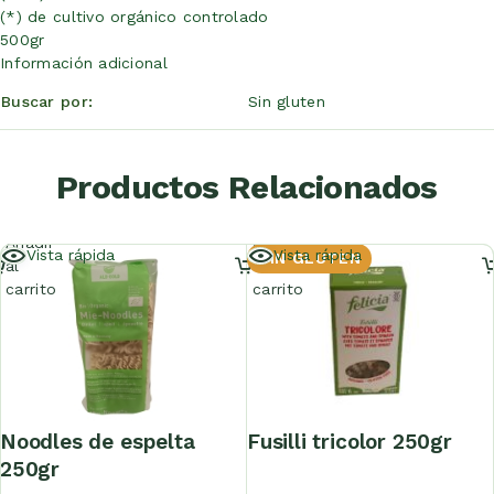
(*) de cultivo orgánico controlado
500gr
Información adicional
Buscar por
Sin gluten
Productos Relacionados
Añadir
Añadir
Vista rápida
Vista rápida
SIN GLUTEN
al
al
carrito
carrito
noodles de espelta
fusilli tricolor 250gr
250gr