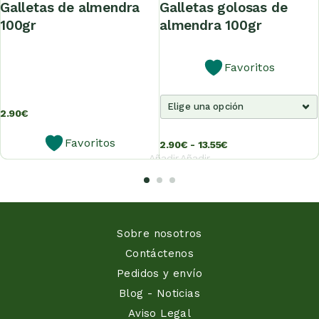
galletas de almendra
galletas golosas de
100gr
almendra 100gr
Favoritos
2.90
€
Favoritos
2.90
€
-
13.55
€
Añadir
Añadir
al
al
carrito
carrito
Sobre nosotros
Contáctenos
Pedidos y envío
Blog - Noticias
Aviso Legal