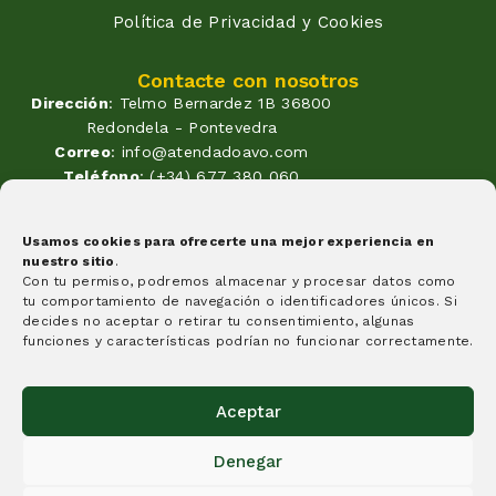
Política de Privacidad y Cookies
Contacte con nosotros
Dirección
: Telmo Bernardez 1B 36800
Redondela - Pontevedra
Correo
: info@atendadoavo.com
Teléfono
: (+34) 677 380 060
(+34) 604 053 261
Horario
: Lunes a Viernes de
Usamos cookies para ofrecerte una mejor experiencia en
09:30 a 14:00 y de 17:00 a 20:00
nuestro sitio
.
Sabados de 09:30 a 14:00
Con tu permiso, podremos almacenar y procesar datos como
Formas de pago
tu comportamiento de navegación o identificadores únicos. Si
decides no aceptar o retirar tu consentimiento, algunas
funciones y características podrían no funcionar correctamente.
Aceptar
Creemos que algunas cosas tienen que cambiar y esta
Denegar
idea es un granito de arena, y nuestra apuesta por