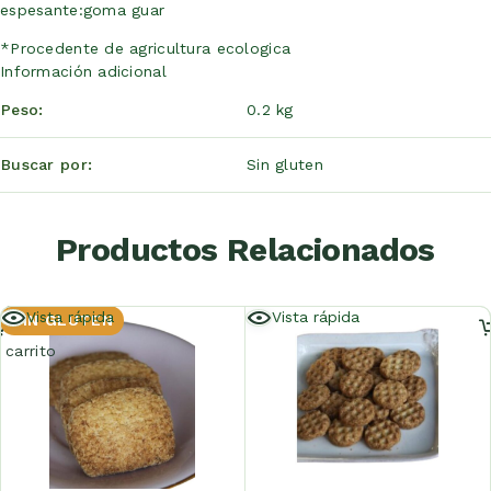
espesante:goma guar
*Procedente de agricultura ecologica
Información adicional
Peso
0.2 kg
Buscar por
Sin gluten
Productos Relacionados
Añadir
Vista rápida
Vista rápida
SIN GLUTEN
al
carrito