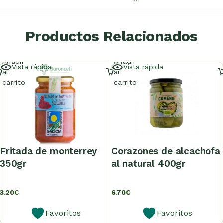
Productos Relacionados
Añadir
Añadir
Vista rápida
Vista rápida
al
al
carrito
carrito
fritada de monterrey
corazones de alcachofa
350gr
al natural 400gr
3.20
€
6.70
€
Favoritos
Favoritos