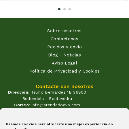
Sobre nosotros
Contáctenos
Pedidos y envío
Blog - Noticias
Aviso Legal
Política de Privacidad y Cookies
Contacte con nosotros
Dirección
: Telmo Bernardez 1B 36800
Redondela - Pontevedra
Correo
: info@atendadoavo.com
Teléfono
: (+34) 677 380 060
(+34) 604 053 261
Horario
: Lunes a Viernes de
Usamos cookies para ofrecerte una mejor experiencia en