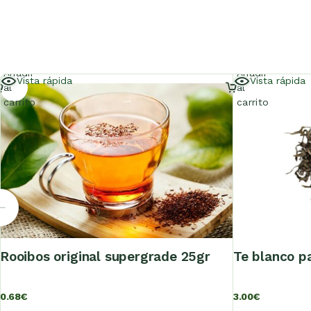
Añadir
Añadir
Vista rápida
Vista rápida
al
al
carrito
carrito
rooibos original supergrade 25gr
te blanco p
0.68
€
3.00
€