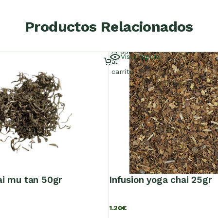
Productos Relacionados
Añadir
Vista rápida
al
carrito
ai mu tan 50gr
infusion yoga chai 25gr
1.20
€