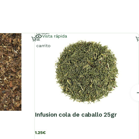
Añadir
Vista rápida
al
carrito
infusion cola de caballo 25gr
1.25
€