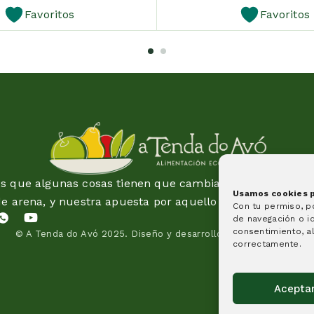
Favoritos
Favoritos
 que algunas cosas tienen que cambiar y esta idea es 
Usamos cookies pa
de arena, y nuestra apuesta por aquello en lo que creem
Con tu permiso, 
de navegación o id
consentimiento, al
© A Tenda do Avó 2025.
Diseño y desarrollo de páginas web
correctamente.
Acepta