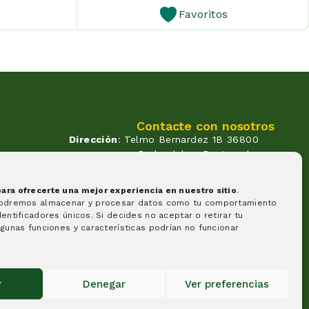
Favoritos
Contacte con nosotros
Dirección
: Telmo Bernardez 1B 36800
Redondela - Pontevedra
Correo
: info@atendadoavo.com
un
Teléfono
: (+34) 677 380 060
ra ofrecerte una mejor experiencia en nuestro sitio
.
(+34) 604 053 261
os.
podremos almacenar y procesar datos como tu comportamiento
Horario
: Lunes a Viernes de
entificadores únicos. Si decides no aceptar o retirar tu
09:30 a 14:00 y de 17:00 a 20:00
gunas funciones y características podrían no funcionar
Sabados de 09:30 a 14:00
Formas de pago
r
Denegar
Ver preferencias