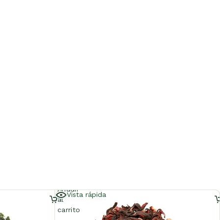
Añadir
Vista rápida
al
carrito