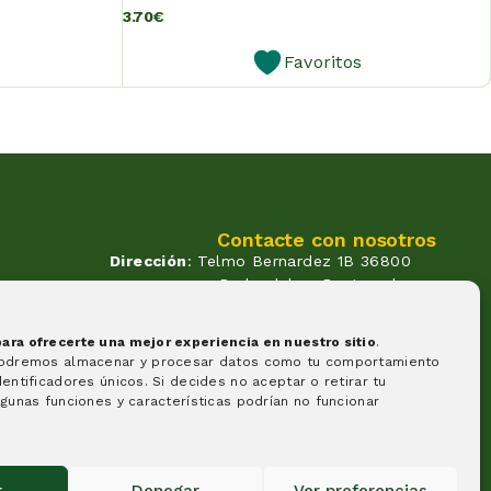
3.70
€
Favoritos
Contacte con nosotros
Dirección
: Telmo Bernardez 1B 36800
Redondela - Pontevedra
Correo
: info@atendadoavo.com
un
Teléfono
: (+34) 677 380 060
ra ofrecerte una mejor experiencia en nuestro sitio
.
(+34) 604 053 261
os.
podremos almacenar y procesar datos como tu comportamiento
Horario
: Lunes a Viernes de
entificadores únicos. Si decides no aceptar o retirar tu
09:30 a 14:00 y de 17:00 a 20:00
gunas funciones y características podrían no funcionar
Sabados de 09:30 a 14:00
Formas de pago
r
Denegar
Ver preferencias