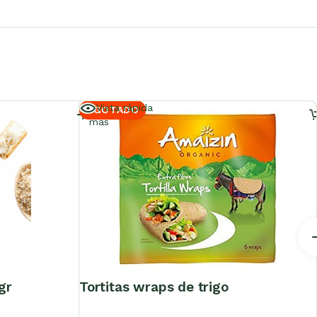
Leer
Vista rápida
AGOTADO
más
gr
tortitas wraps de trigo