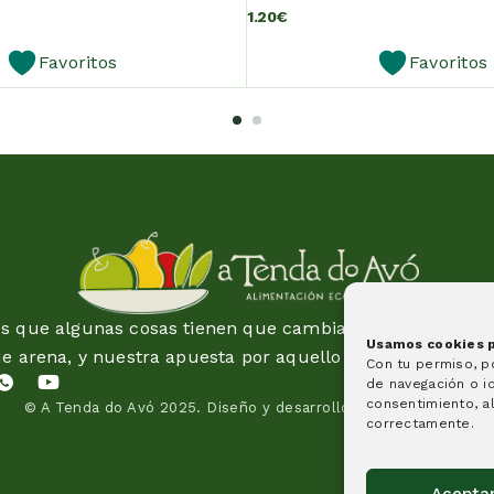
1.20
€
Favoritos
Favoritos
 que algunas cosas tienen que cambiar y esta idea es 
Usamos cookies pa
de arena, y nuestra apuesta por aquello en lo que creem
Con tu permiso, 
de navegación o id
consentimiento, al
© A Tenda do Avó 2025.
Diseño y desarrollo de páginas web
correctamente.
Acepta