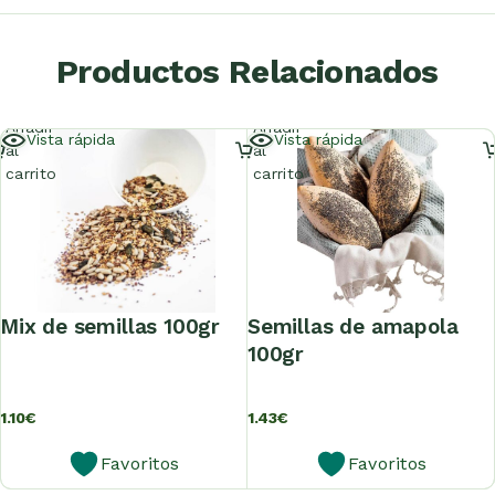
Productos Relacionados
Añadir
Añadir
Vista rápida
Vista rápida
al
al
carrito
carrito
mix de semillas 100gr
semillas de amapola
100gr
1.10
€
1.43
€
Favoritos
Favoritos