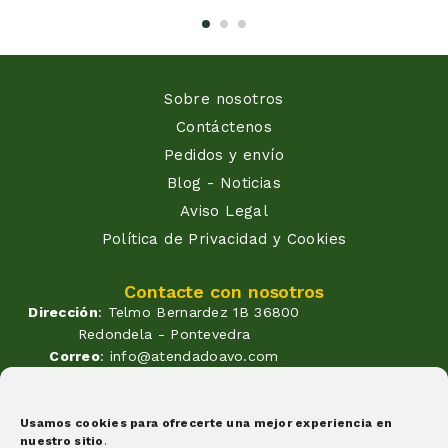
Sobre nosotros
Contáctenos
Pedidos y envío
Blog - Noticias
Aviso Legal
Política de Privacidad y Cookies
Contacte con nosotros
Dirección
: Telmo Bernardez 1B 36800
Redondela - Pontevedra
Correo
: info@atendadoavo.com
Teléfono
: (+34) 677 380 060
(+34) 604 053 261
Horario
: Lunes a Viernes de
Usamos cookies para ofrecerte una mejor experiencia en
nuestro sitio
.
09:30 a 14:00 y de 17:00 a 20:00