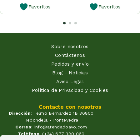
Favoritos
Favoritos
Sobre nosotros
Contáctenos
Pedidos y envío
Blog - Noticias
Aviso Legal
Política de Privacidad y Cookies
Contacte con nosotros
Dirección
: Telmo Bernardez 1B 36800
Redondela - Pontevedra
Correo
: info@atendadoavo.com
Teléfono
: (+34) 677 380 060