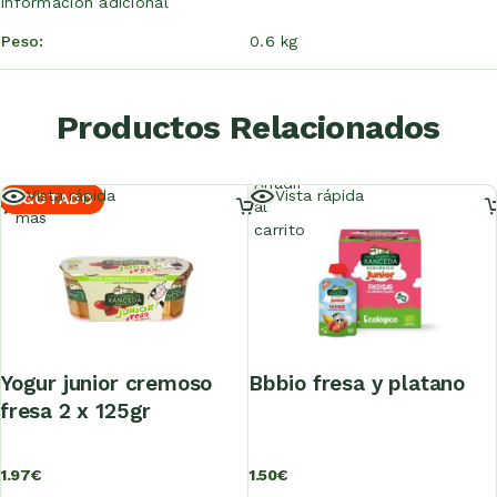
Información adicional
Peso
0.6 kg
Productos Relacionados
Añadir
Leer
Vista rápida
Vista rápida
AGOTADO
al
más
carrito
yogur junior cremoso
bbbio fresa y platano
fresa 2 x 125gr
1.97
€
1.50
€