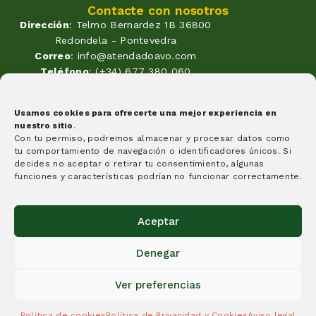
Contacte con nosotros
Dirección
: Telmo Bernardez 1B 36800
Redondela - Pontevedra
Correo
: info@atendadoavo.com
Teléfono
: (+34) 677 380 060
(+34) 604 053 261
Horario
: Lunes a Viernes de
Usamos cookies para ofrecerte una mejor experiencia en
09:30 a 14:00 y de 17:00 a 20:00
nuestro sitio
.
Sabados de 09:30 a 14:00
Con tu permiso, podremos almacenar y procesar datos como
Formas de pago
tu comportamiento de navegación o identificadores únicos. Si
decides no aceptar o retirar tu consentimiento, algunas
funciones y características podrían no funcionar correctamente.
Aceptar
Creemos que algunas cosas tienen que cambiar y esta
Denegar
idea es un granito de arena, y nuestra apuesta por
aquello en lo que creemos.
Ver preferencias
© A Tenda do Avó 2025.
Diseño y desarrollo de páginas web
Política de cookies
Política de Privacidad y Cookies
Aviso legal