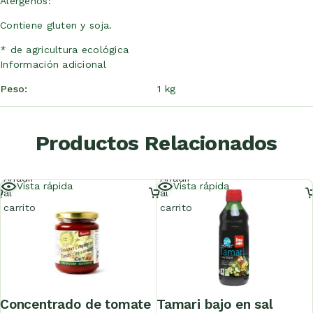
Alérgenos:
Contiene gluten y soja.
* de agricultura ecológica
Información adicional
Peso
1 kg
Productos Relacionados
Añadir
Añadir
Vista rápida
Vista rápida
al
al
carrito
carrito
concentrado de tomate
tamari bajo en sal