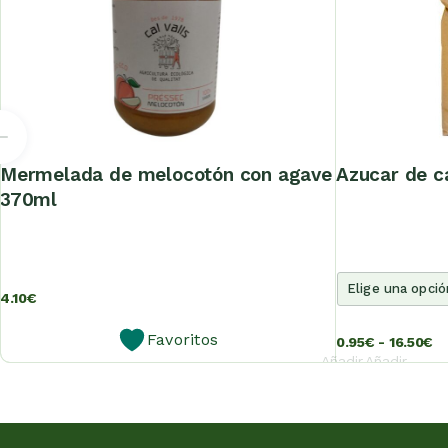
mermelada de melocotón con agave
azucar de 
370ml
4.10
€
Favoritos
0.95
€
-
16.50
€
Añadir
Añadir
al
al
carrito
carrito