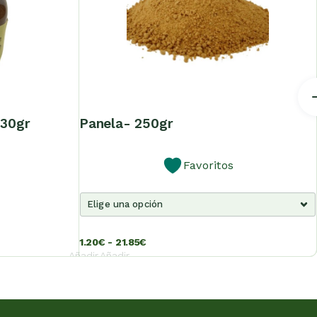
230gr
panela- 250gr
Favoritos
1.20
€
-
21.85
€
Añadir
Añadir
al
al
carrito
carrito