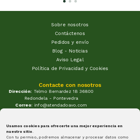
Sobre nosotros
Contáctenos
Pedidos y envío
Blog - Noticias
Aviso Legal
Política de Privacidad y Cookies
Contacte con nosotros
Dirección
: Telmo Bernardez 1B 36800
Redondela - Pontevedra
Correo
: info@atendadoavo.com
Teléfono
: (+34) 677 380 060
(+34) 604 053 261
Horario
: Lunes a Viernes de
Usamos cookies para ofrecerte una mejor experiencia en
nuestro sitio
.
09:30 a 14:00 y de 17:00 a 20:00
Con tu permiso, podremos almacenar y procesar datos como
Sabados de 09:30 a 14:00