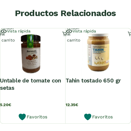
Productos Relacionados
Añadir
Añadir
Vista rápida
Vista rápida
al
al
carrito
carrito
untable de tomate con
tahin tostado 650 gr
setas
5.20
€
12.35
€
Favoritos
Favoritos