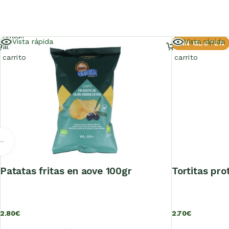
Añadir
Añadir
Vista rápida
Vista rápida
SIN GLUTEN
al
al
carrito
carrito
patatas fritas en aove 100gr
tortitas pro
2.80
€
2.70
€