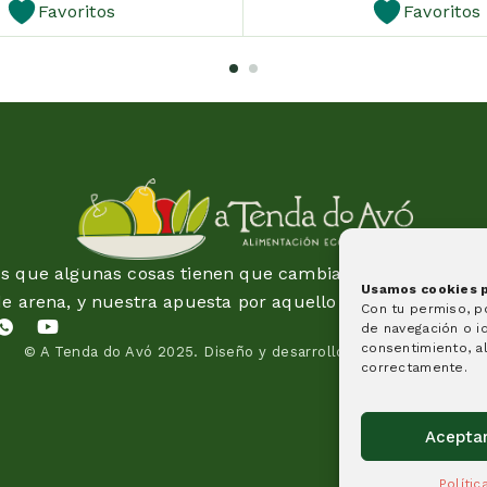
Favoritos
Favoritos
 que algunas cosas tienen que cambiar y esta idea es 
Usamos cookies pa
de arena, y nuestra apuesta por aquello en lo que creem
Con tu permiso, 
de navegación o id
consentimiento, al
© A Tenda do Avó 2025.
Diseño y desarrollo de páginas web
correctamente.
Acepta
Políti