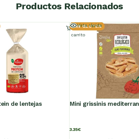
Productos Relacionados
Añadir
Vista rápida
SIN GLUTEN
al
carrito
tein de lentejas
mini grissinis mediterr
3.35
€