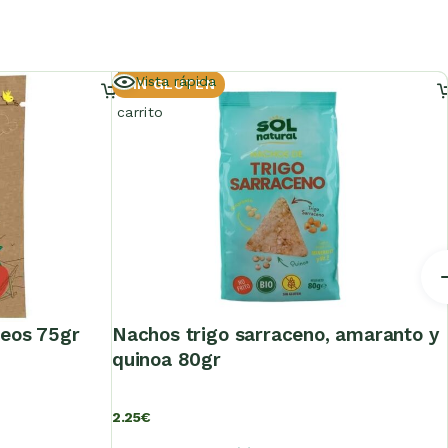
Añadir
Vista rápida
SIN GLUTEN
al
carrito
aneos 75gr
nachos trigo sarraceno, amaranto y
quinoa 80gr
2.25
€