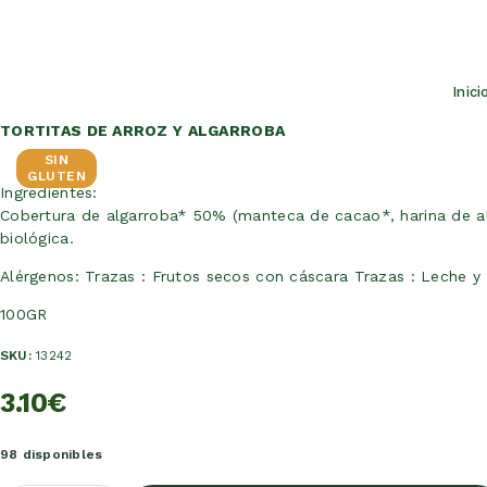
Inici
TORTITAS DE ARROZ Y ALGARROBA
SIN
GLUTEN
Ingredientes:
Cobertura de algarroba* 50% (manteca de cacao*, harina de alga
biológica.
Alérgenos: Trazas : Frutos secos con cáscara Trazas : Leche y
100GR
SKU:
13242
3.10
€
98 disponibles