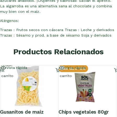
azúcares añadidos. ¡Crujientes y sabrosas! Sacian el apetito.
La algarroba es una alternativa sana al chocolate y combina
muy bien con el maíz.
Alérgenos:
Trazas : Frutos secos con cáscara Trazas : Leche y derivados
Trazas : Sésamo y prod. a base de sésamo Soja y derivados
Productos Relacionados
Añadir
Añadir
Vista rápida
Vista rápida
SIN GLUTEN
al
al
carrito
carrito
gusanitos de maiz
chips vegetales 80gr