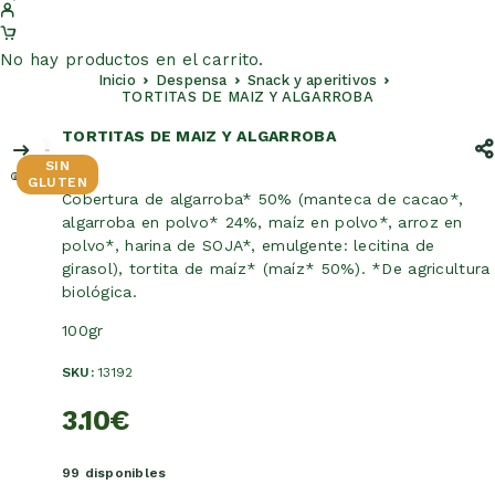
No hay productos en el carrito.
Inicio
Despensa
Snack y aperitivos
TORTITAS DE MAIZ Y ALGARROBA
TORTITAS DE MAIZ Y ALGARROBA
SIN
GLUTEN
Cobertura de algarroba* 50% (manteca de cacao*,
algarroba en polvo* 24%, maíz en polvo*, arroz en
polvo*, harina de SOJA*, emulgente: lecitina de
girasol), tortita de maíz* (maíz* 50%). *De agricultura
biológica.
100gr
SKU:
13192
3.10
€
99 disponibles