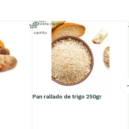
Añadir
Vista rápida
al
carrito
pan rallado de trigo 250gr