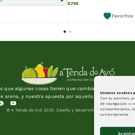
0.75
€
Favoritos
 que algunas cosas tienen que cambiar y esta idea es 
Usamos cookies pa
de arena, y nuestra apuesta por aquello en lo que creem
Con tu permiso, 
de navegación o id
consentimiento, al
© A Tenda do Avó 2025.
Diseño y desarrollo de páginas web
correctamente.
Acepta