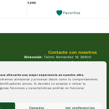
1.20
€
Favoritos
Contacte con nosotros
Dirección
: Telmo Bernardez 1B 36800
Redondela - Pontevedra
Correo
: info@atendadoavo.com
un
Teléfono
: (+34) 677 380 060
ra ofrecerte una mejor experiencia en nuestro sitio
.
(+34) 604 053 261
os.
podremos almacenar y procesar datos como tu comportamiento
Horario
: Lunes a Viernes de
entificadores únicos. Si decides no aceptar o retirar tu
09:30 a 14:00 y de 17:00 a 20:00
gunas funciones y características podrían no funcionar
Sabados de 09:30 a 14:00
Formas de pago
r
Denegar
Ver preferencias