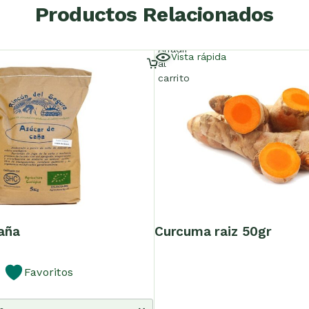
Productos Relacionados
Añadir
Vista rápida
al
carrito
caña
curcuma raiz 50gr
Favoritos