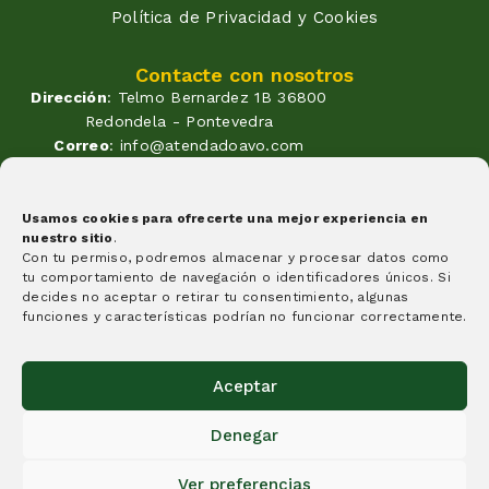
Política de Privacidad y Cookies
Contacte con nosotros
Dirección
: Telmo Bernardez 1B 36800
Redondela - Pontevedra
Correo
: info@atendadoavo.com
Teléfono
: (+34) 677 380 060
(+34) 604 053 261
Horario
: Lunes a Viernes de
Usamos cookies para ofrecerte una mejor experiencia en
nuestro sitio
.
09:30 a 14:00 y de 17:00 a 20:00
Con tu permiso, podremos almacenar y procesar datos como
Sabados de 09:30 a 14:00
tu comportamiento de navegación o identificadores únicos. Si
Formas de pago
decides no aceptar o retirar tu consentimiento, algunas
funciones y características podrían no funcionar correctamente.
Aceptar
Denegar
Creemos que algunas cosas tienen que cambiar y esta
idea es un granito de arena, y nuestra apuesta por
Ver preferencias
aquello en lo que creemos.