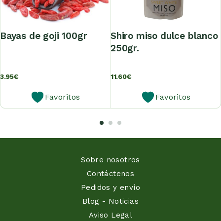
bayas de goji 100gr
shiro miso dulce blanco
250gr.
3.95
€
11.60
€
Favoritos
Favoritos
Sobre nosotros
Contáctenos
Pedidos y envío
Blog - Noticias
Aviso Legal