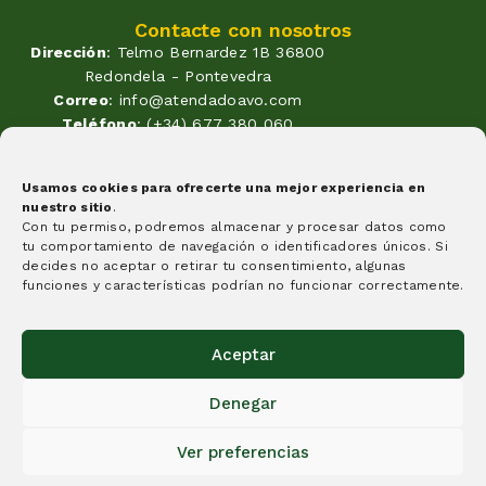
Contacte con nosotros
Dirección
: Telmo Bernardez 1B 36800
Redondela - Pontevedra
Correo
: info@atendadoavo.com
Teléfono
: (+34) 677 380 060
(+34) 604 053 261
Horario
: Lunes a Viernes de
Usamos cookies para ofrecerte una mejor experiencia en
09:30 a 14:00 y de 17:00 a 20:00
nuestro sitio
.
Sabados de 09:30 a 14:00
Con tu permiso, podremos almacenar y procesar datos como
Formas de pago
tu comportamiento de navegación o identificadores únicos. Si
decides no aceptar o retirar tu consentimiento, algunas
funciones y características podrían no funcionar correctamente.
Aceptar
Creemos que algunas cosas tienen que cambiar y esta
Denegar
idea es un granito de arena, y nuestra apuesta por
aquello en lo que creemos.
Ver preferencias