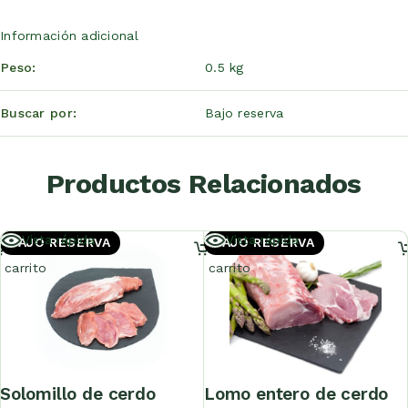
Información adicional
Peso
0.5 kg
Buscar por
Bajo reserva
Productos Relacionados
Añadir
Añadir
Vista rápida
Vista rápida
BAJO RESERVA
BAJO RESERVA
al
al
carrito
carrito
solomillo de cerdo
lomo entero de cerdo