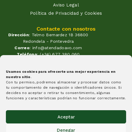
Aviso Legal
Política de Privacidad y Cookies
Contacte con nosotros
Dirección
: Telmo Bernardez 1B 36800
Redondela - Pontevedra
Correo
: info@atendadoavo.com
Teléfono
: (+34) 677 380 060
(+34) 604 053 261
Horario
: Lunes a Viernes de
Usamos cookies para ofrecerte una mejor experiencia en
09:30 a 14:00 y de 17:00 a 20:00
nuestro sitio
.
Sabados de 09:30 a 14:00
Con tu permiso, podremos almacenar y procesar datos como
Formas de pago
tu comportamiento de navegación o identificadores únicos. Si
decides no aceptar o retirar tu consentimiento, algunas
funciones y características podrían no funcionar correctamente.
Aceptar
Creemos que algunas cosas tienen que cambiar y esta
Denegar