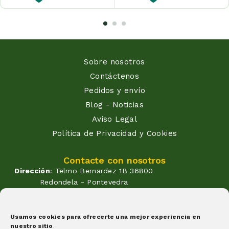
Sobre nosotros
Contáctenos
Pedidos y envío
Blog - Noticias
Aviso Legal
Política de Privacidad y Cookies
Contacte con nosotros
Dirección
: Telmo Bernardez 1B 36800
Redondela - Pontevedra
Correo
: info@atendadoavo.com
Teléfono
: (+34) 677 380 060
(+34) 604 053 261
Usamos cookies para ofrecerte una mejor experiencia en
nuestro sitio
.
Horario
: Lunes a Viernes de