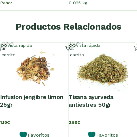
Peso
0.025 kg
Productos Relacionados
Añadir
Añadir
Vista rápida
Vista rápida
al
al
carrito
carrito
infusion jengibre limon
tisana ayurveda
25gr
antiestres 50gr
1.10
€
2.50
€
Favoritos
Favoritos