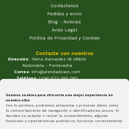
Contáctenos
Pedidos y envío
Blog - Noticias
Aviso Legal
Política de Privacidad y Cookies
Contacte con nosotros
Dirección
: Telmo Bernardez 1B 36800
Redondela - Pontevedra
Correo
: info@atendadoavo.com
Teléfono
: (+34) 677 380 060
(+34) 604 053 261
Horario
: Lunes a Viernes de
Usamos cookies para ofrecerte una mejor experiencia en
09:30 a 14:00 y de 17:00 a 20:00
nuestro sitio
.
Sabados de 09:30 a 14:00
Con tu permiso, podremos almacenar y procesar datos como
Formas de pago
tu comportamiento de navegación o identificadores únicos. Si
decides no aceptar o retirar tu consentimiento, algunas
funciones y características podrían no funcionar correctamente.