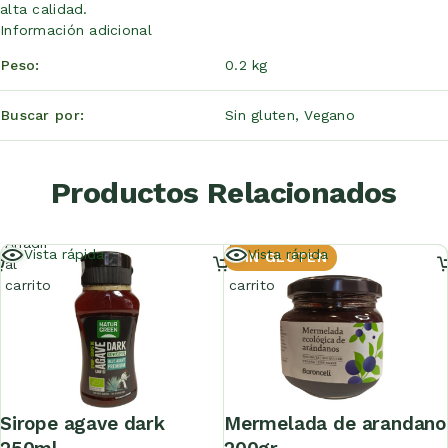
alta calidad.
Información adicional
Peso
0.2 kg
Buscar por
Sin gluten
,
Vegano
Productos Relacionados
Añadir
Añadir
Vista rápida
Vista rápida
SIN GLUTEN
al
al
carrito
carrito
sirope agave dark
mermelada de arandano