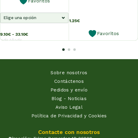
Favoritos
1.25
€
Favoritos
9.10
€
-
33.10
€
adir
Añadir
al
al
rrito
carrito
Sobre nosotros
Contáctenos
Pedidos y envío
Blog - Noticias
Aviso Legal
Política de Privacidad y Cookies
Contacte con nosotros