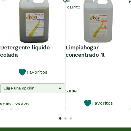
al
carrito
detergente liquido
limpiahogar
colada
concentrado 1l
Favoritos
5.80
€
Favoritos
5.58
€
-
25.37
€
adir
Añadir
al
al
rrito
carrito