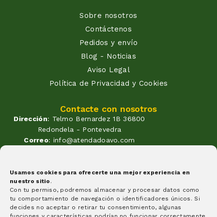
Sobre nosotros
Contáctenos
Pedidos y envío
Blog - Noticias
Aviso Legal
Política de Privacidad y Cookies
Contacte con nosotros
Dirección
: Telmo Bernardez 1B 36800
Redondela - Pontevedra
Correo
: info@atendadoavo.com
Teléfono
: (+34) 677 380 060
(+34) 604 053 261
Horario
: Lunes a Viernes de
Usamos cookies para ofrecerte una mejor experiencia en
nuestro sitio
.
09:30 a 14:00 y de 17:00 a 20:00
Con tu permiso, podremos almacenar y procesar datos como
Sabados de 09:30 a 14:00
tu comportamiento de navegación o identificadores únicos. Si
Formas de pago
decides no aceptar o retirar tu consentimiento, algunas
funciones y características podrían no funcionar correctamente.