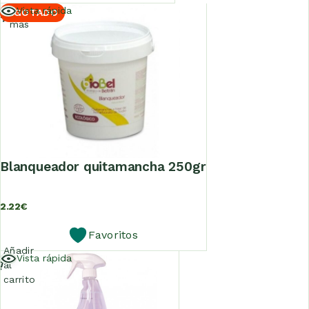
Leer
Vista rápida
AGOTADO
más
blanqueador quitamancha 250gr
2.22
€
Favoritos
Añadir
Vista rápida
al
carrito