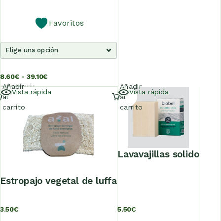
Favoritos
8.60
€
-
39.10
€
adir
Añadir
Añadir
Añadir
Vista rápida
Vista rápida
al
al
al
al
rrito
carrito
carrito
carrito
lavavajillas solido
estropajo vegetal de luffa
3.50
€
5.50
€