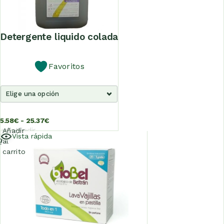
detergente liquido colada
Favoritos
5.58
€
-
25.37
€
adir
Añadir
Añadir
Vista rápida
al
al
al
rrito
carrito
carrito