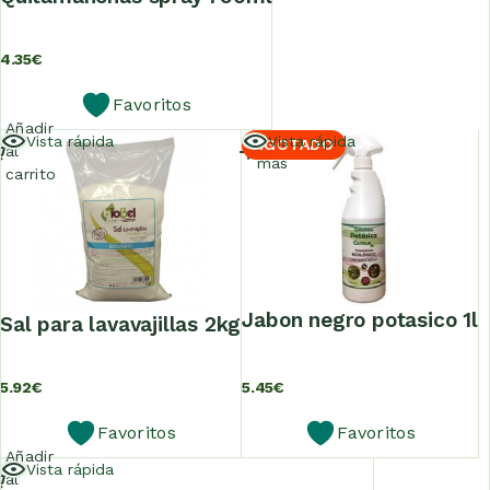
4.35
€
Favoritos
Añadir
Leer
Vista rápida
Vista rápida
AGOTADO
al
más
carrito
jabon negro potasico 1l
sal para lavavajillas 2kg
5.92
€
5.45
€
Favoritos
Favoritos
Añadir
Vista rápida
al