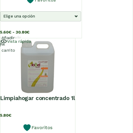
5.60
€
-
30.80
€
adir
Añadir
Añadir
Vista rápida
al
al
al
rrito
carrito
carrito
limpiahogar concentrado 1l
5.80
€
Favoritos