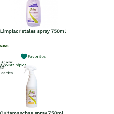
limpiacristales spray 750ml
5.15
€
Favoritos
Añadir
Vista rápida
al
carrito
quitamanchas spray 750ml