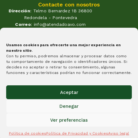
Contacte con nosotros
Dirección
: Telmo Bernardez 1B 36800
Redondela - Pontevedra
Correo
: info@atendadoavo.com
Teléfono
: (+34) 677 380 060
(+34) 604 053 261
Horario
: Lunes a Viernes de
Usamos cookies para ofrecerte una mejor experiencia en
nuestro sitio
.
09:30 a 14:00 y de 17:00 a 20:00
Con tu permiso, podremos almacenar y procesar datos como
Sabados de 09:30 a 14:00
tu comportamiento de navegación o identificadores únicos. Si
Formas de pago
decides no aceptar o retirar tu consentimiento, algunas
funciones y características podrían no funcionar correctamente.
Aceptar
Denegar
Creemos que algunas cosas tienen que cambiar y esta
idea es un granito de arena, y nuestra apuesta por
Ver preferencias
aquello en lo que creemos.
Política de cookies
Política de Privacidad y Cookies
Aviso legal
© A Tenda do Avó 2025.
Diseño y desarrollo de páginas web