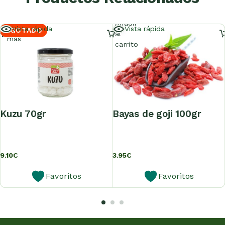
Añadir
Leer
Vista rápida
Vista rápida
AGOTADO
al
más
carrito
kuzu 70gr
bayas de goji 100gr
9.10
€
3.95
€
Favoritos
Favoritos