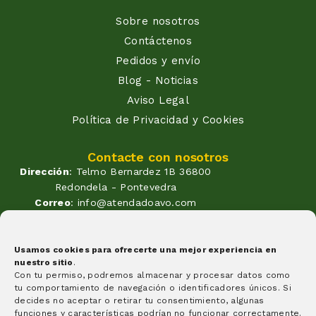
Sobre nosotros
Contáctenos
Pedidos y envío
Blog - Noticias
Aviso Legal
Política de Privacidad y Cookies
Contacte con nosotros
Dirección
: Telmo Bernardez 1B 36800
Redondela - Pontevedra
Correo
: info@atendadoavo.com
Teléfono
: (+34) 677 380 060
(+34) 604 053 261
Horario
: Lunes a Viernes de
Usamos cookies para ofrecerte una mejor experiencia en
nuestro sitio
.
09:30 a 14:00 y de 17:00 a 20:00
Con tu permiso, podremos almacenar y procesar datos como
Sabados de 09:30 a 14:00
tu comportamiento de navegación o identificadores únicos. Si
Formas de pago
decides no aceptar o retirar tu consentimiento, algunas
funciones y características podrían no funcionar correctamente.