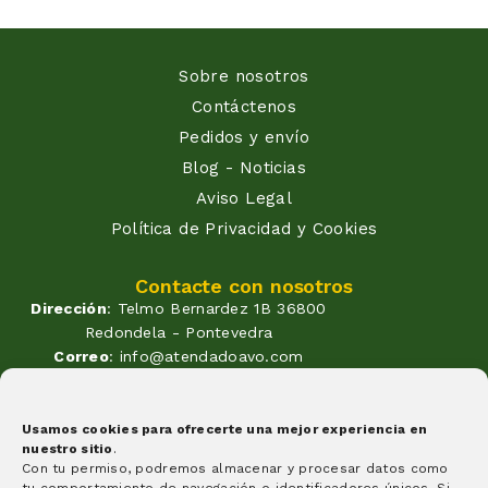
ca
Sobre nosotros
Contáctenos
Pedidos y envío
Blog - Noticias
Aviso Legal
Política de Privacidad y Cookies
Contacte con nosotros
Dirección
: Telmo Bernardez 1B 36800
Redondela - Pontevedra
Correo
: info@atendadoavo.com
Teléfono
: (+34) 677 380 060
(+34) 604 053 261
Horario
: Lunes a Viernes de
Usamos cookies para ofrecerte una mejor experiencia en
nuestro sitio
.
09:30 a 14:00 y de 17:00 a 20:00
Con tu permiso, podremos almacenar y procesar datos como
Sabados de 09:30 a 14:00