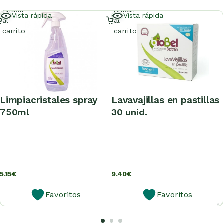
Añadir
Añadir
Vista rápida
Vista rápida
al
al
carrito
carrito
limpiacristales spray
lavavajillas en pastillas
750ml
30 unid.
5.15
€
9.40
€
Favoritos
Favoritos
Añ